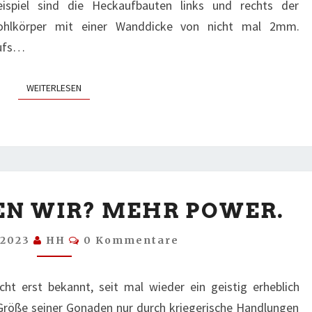
ispiel sind die Heckaufbauten links und rechts der
ohlkörper mit einer Wanddicke von nicht mal 2mm.
aufs…
WEITERLESEN
WEITERLESEN
WAS
N WIR? MEHR POWER.
BRAUCHEN
WIR?
Kommentare
l 2023
HH
0 Kommentare
MEHR
POWER.
cht erst bekannt, seit mal wieder ein geistig erheblich
 Größe seiner Gonaden nur durch kriegerische Handlungen