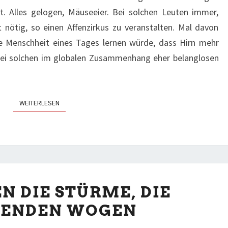
st. Alles gelogen, Mäuseeier. Bei solchen Leuten immer,
 nötig, so einen Affenzirkus zu veranstalten. Mal davon
 Menschheit eines Tages lernen würde, dass Hirn mehr
h bei solchen im globalen Zusammenhang eher belanglosen
WEITERLESEN
WEITERLESEN
WIR
N DIE STÜRME, DIE
LIEBEN
SENDEN WOGEN
DIE
STÜRME,