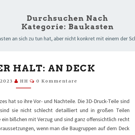
Durchsuchen Nach
Kategorie:
Baukasten
ten an sich zu tun hat, aber nicht konkret mit einem der Schi
NÄCHSTER
R HALT: AN DECK
HALT:
AN
Kommentare
l 2023
HH
0 Kommentare
DECK
s hat so ihre Vor- und Nachteile. Die 3D-Druck-Teile sind
sind sie nicht schlecht detailliert und in großen Teilen
 ein bißchen mit Verzug und sind ganz offensichtlich recht
Voraussetzungen, wenn man die Baugruppen auf dem Deck