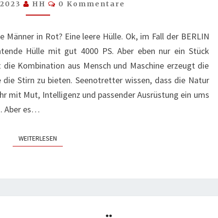
Kommentare
l 2023
HH
0 Kommentare
DIE
BRAUSENDEN
 Männer in Rot? Eine leere Hülle. Ok, im Fall der BERLIN
WOGEN
chtende Hülle mit gut 4000 PS. Aber eben nur ein Stück
st die Kombination aus Mensch und Maschine erzeugt die
die Stirn zu bieten. Seenotretter wissen, dass die Natur
r mit Mut, Intelligenz und passender Ausrüstung ein ums
n. Aber es…
WEITERLESEN
WEITERLESEN
KEINE