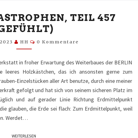
KLEINE
ASTROPHEN, TEIL 457
KATASTROPHEN,
(GEFÜHLT)
TEIL
457
Kommentare
 2023
HH
0 Kommentare
(GEFÜHLT)
kstatt in froher Erwartung des Weiterbaues der BERLIN
ade leeres Holzkästchen, das ich ansonsten gerne zum
ben-Einzelstücken aller Art benutze, durch eine meiner
kraft gefolgt und hat sich von seinem sicheren Platz im
glich und auf gerader Linie Richtung Erdmittelpunkt
die glauben, die Erde sei flach: Zum Erdmittelpunkt, weil
sten. Werdet…
WEITERLESEN
WEITERLESEN