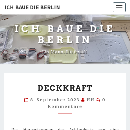
ICH BAUE DIE BERLIN
Togg
navig
ICH BAUE DIE
BERLIN
Ein Mann, Ein Schiff.
DECKKRAFT
DECKKRAFT
Kommenta
8. September 2023
HH
0
Kommentare
Das Heraustrennen des Achterdecks war eine