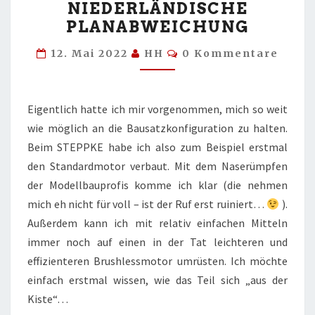
NIEDERLÄNDISCHE
PLANABWEICHUNG
PLANABWEICHUNG
Kommentare
12. Mai 2022
HH
0 Kommentare
Eigentlich hatte ich mir vorgenommen, mich so weit
wie möglich an die Bausatzkonfiguration zu halten.
Beim STEPPKE habe ich also zum Beispiel erstmal
den Standardmotor verbaut. Mit dem Naserümpfen
der Modellbauprofis komme ich klar (die nehmen
mich eh nicht für voll – ist der Ruf erst ruiniert…
).
Außerdem kann ich mit relativ einfachen Mitteln
immer noch auf einen in der Tat leichteren und
effizienteren Brushlessmotor umrüsten. Ich möchte
einfach erstmal wissen, wie das Teil sich „aus der
Kiste“…