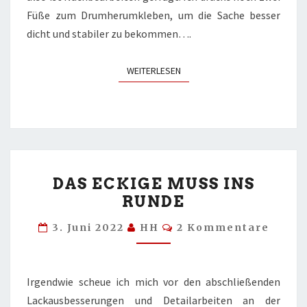
Füße zum Drumherumkleben, um die Sache besser
dicht und stabiler zu bekommen….
WEITERLESEN
WEITERLESEN
DAS
DAS ECKIGE MUSS INS
ECKIGE
RUNDE
MUSS
INS
Kommentare
3. Juni 2022
HH
2 Kommentare
RUNDE
Irgendwie scheue ich mich vor den abschließenden
Lackausbesserungen und Detailarbeiten an der