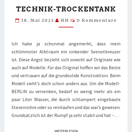
TECHNIK-
TECHNIK-TROCKENTANK
TROCKENTANK
Kommentare
18. Mai 2022
HH
0 Kommentare
Ich habe ja schonmal angemerkt, dass mein
schlimmster Albtraum ein sinkender Seenotkreuzer
ist. Diese Angst bezieht sich sowohl auf Originale wie
auch auf Modelle. Für das Original hoffen wir das Beste
und vertrauen auf die grundsolide Konstruktion. Beim
Modell sieht’s doch schon anders aus. Um die Modell-
BERLIN zu versenken, bedarf es wenig mehr als ein
paar Liter Wasser, die durch schlampert eingebaute
Stevenrohre oder so reinlaufen und das war’s gewesen.
Grundsätzlich ist der Rumpf ja sehr stabil und hat –…
WEITERLESEN
WEITERLESEN