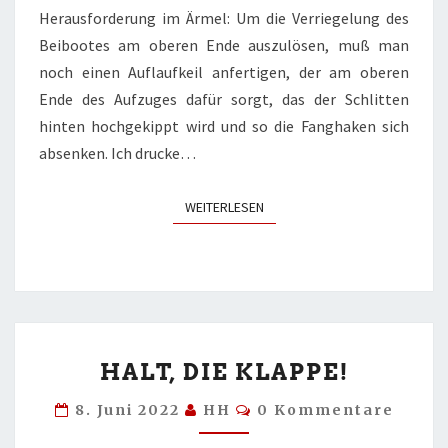
Herausforderung im Ärmel: Um die Verriegelung des
Beibootes am oberen Ende auszulösen, muß man
noch einen Auflaufkeil anfertigen, der am oberen
Ende des Aufzuges dafür sorgt, das der Schlitten
hinten hochgekippt wird und so die Fanghaken sich
absenken. Ich drucke…
WEITERLESEN
WEITERLESEN
HALT,
HALT, DIE KLAPPE!
DIE
KLAPPE!
Kommentare
8. Juni 2022
HH
0 Kommentare