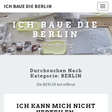
ICH BAUE DIE BERLIN
Togg
navig
ICH BAUE DIE
BERLIN
Ein Mann, Ein Schiff.
Durchsuchen Nach
Kategorie:
BERLIN
Die BERLIN betreffend.
ICH
ICH KANN MICH NICHT
KANN